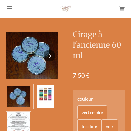
Passer
au
contenu
principal
Cirage à
l'ancienne 60
ml
7,50 €
couleur
vert empire
incolore
noir