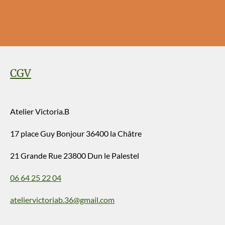
a
a
a
a
r
r
r
r
t
t
t
t
a
a
a
a
g
g
g
g
e
e
e
e
r
r
r
r
CGV
Atelier Victoria.B
17 place Guy Bonjour 36400 la Châtre
21 Grande Rue 23800 Dun le Palestel
06 64 25 22 04
ateliervictoriab.36@gmail.com