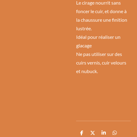
Le cirage nourrit sans
foncer le cuir, et donne à
la chaussure une finition
lustrée.
Idéal pour réaliser un
glacage
Ne pas utiliser sur des
cuirs vernis, cuir velours
et nubuck.
P
P
P
P