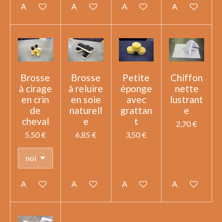
Ajouter au panier
Ajouter au panier
Ajouter au panier
Ajouter au pan
Brosse
Brosse
Petite
Chiffon
à cirage
à reluire
éponge
nette
en crin
en soie
avec
lustrant
de
naturell
grattan
e
cheval
e
t
2,70 €
5,50 €
6,85 €
3,50 €
Ajouter au panier
Ajouter au panier
Ajouter au panier
Ajouter au pan