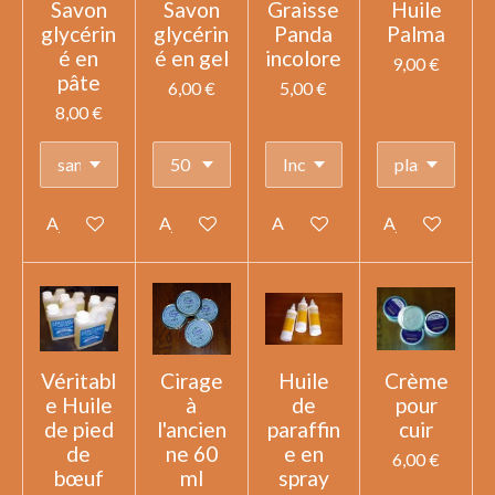
Savon
Savon
Graisse
Huile
glycérin
glycérin
Panda
Palma
é en
é en gel
incolore
9,00 €
pâte
6,00 €
5,00 €
8,00 €
Ajouter au panier
Ajouter au panier
Ajouter au panier
Ajouter au pan
Véritabl
Cirage
Huile
Crème
e Huile
à
de
pour
de pied
l'ancien
paraffin
cuir
de
ne 60
e en
6,00 €
bœuf
ml
spray