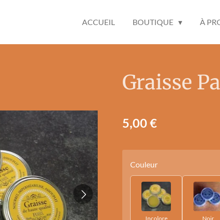
ACCUEIL
BOUTIQUE
À PR
Graisse P
5,00 €
Couleur
Incolore
Noir