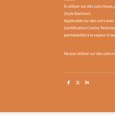
À utiliser sur des cuirs lisses
(style Barbour).
Applicable sur des cuirs av
(certification Centre Techniqu
perméabilité à la vapeur dʼea
Ne pas utiliser sur des cuirs 
P
P
P
a
a
a
r
r
r
t
t
t
a
a
a
g
g
g
e
e
e
r
r
r