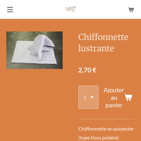
Passer
au
contenu
principal
Chiffonnette
lustrante
2,70 €
Ajouter
au
panier
Chiffonnette en polyester
(type tissu polaire)