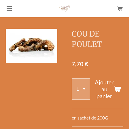
Passer
au
contenu
principal
COU DE
POULET
7,70 €
Ajouter
au
panier
en sachet de 200G