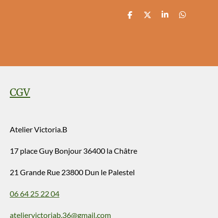
P
P
P
P
a
a
a
a
r
r
r
r
t
t
t
t
a
a
a
a
g
g
g
g
e
e
e
e
r
r
r
r
CGV
Atelier Victoria.B
17 place Guy Bonjour 36400 la Châtre
21 Grande Rue 23800 Dun le Palestel
06 64 25 22 04
ateliervictoriab.36@gmail.com